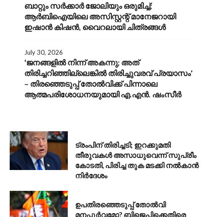
ബാറ്റും സർക്കാർ ജോലിയും ഒരുമിച്ച്;
ആർബിഐയിലെ അസിസ്റ്റന്റ് മാനേജറായി
ഇഷാൻ കിഷൻ, വൈറലായി ചിത്രങ്ങൾ
July 30, 2026
‘ജനങ്ങളിൽ നിന്ന് അകന്നു; അത്
തിരിച്ചറിഞ്ഞില്ലെങ്കിൽ തിരിച്ചുവരവ് പ്രയാസം’
– തിരഞ്ഞെടുപ്പ് തോൽവിക്ക് പിന്നാലെ
ആത്മപരിശോധനയുമായി എ.എൻ. ഷംസീർ
AUGUST 6, 2026
ട്രംപിന് തിരിച്ചടി; ഇറക്കുമതി
തീരുവകൾ അസാധുവെന്ന് സുപ്രീം
കോടതി, പിരിച്ച തുക മടക്കി നൽകാൻ
നിർദേശം
AUGUST 6, 2026
ഉപതിരഞ്ഞെടുപ്പ് തോൽവി
മനപ്പൂർവമോ? ബിജെപിക്കെതിരെ