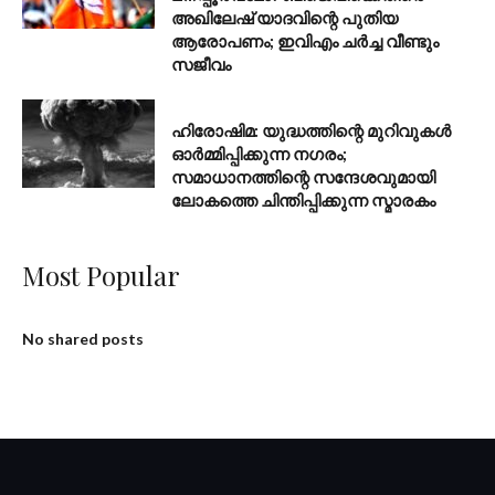
അഖിലേഷ് യാദവിന്റെ പുതിയ
ആരോപണം; ഇവിഎം ചർച്ച വീണ്ടും
സജീവം
AUGUST 6, 2026
ഹിരോഷിമ: യുദ്ധത്തിന്റെ മുറിവുകൾ
ഓർമ്മിപ്പിക്കുന്ന നഗരം;
സമാധാനത്തിന്റെ സന്ദേശവുമായി
ലോകത്തെ ചിന്തിപ്പിക്കുന്ന സ്മാരകം
Most Popular
No shared posts