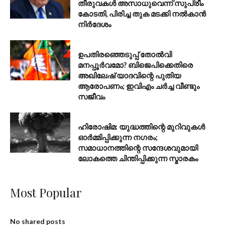
തീരുവകൾ അസാധുവെന്ന് സുപ്രീം
കോടതി, പിരിച്ച തുക മടക്കി നൽകാൻ
നിർദേശം
AUGUST 6, 2026
ഉപതിരഞ്ഞെടുപ്പ് തോൽവി
മനപ്പൂർവമോ? ബിജെപിക്കെതിരെ
അഖിലേഷ് യാദവിന്റെ പുതിയ
ആരോപണം; ഇവിഎം ചർച്ച വീണ്ടും
സജീവം
AUGUST 6, 2026
ഹിരോഷിമ: യുദ്ധത്തിന്റെ മുറിവുകൾ
ഓർമ്മിപ്പിക്കുന്ന നഗരം;
സമാധാനത്തിന്റെ സന്ദേശവുമായി
ലോകത്തെ ചിന്തിപ്പിക്കുന്ന സ്മാരകം
Most Popular
No shared posts