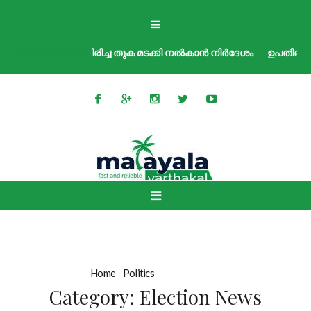
കോടതി, പിരിച്ച തുക മടക്കി നൽകാൻ നിർദേശം
Breaking News:
ഉപതിരഞ്ഞെടുപ്പ് ത
Home
»
Politics
»
Election News
Category:
Election News