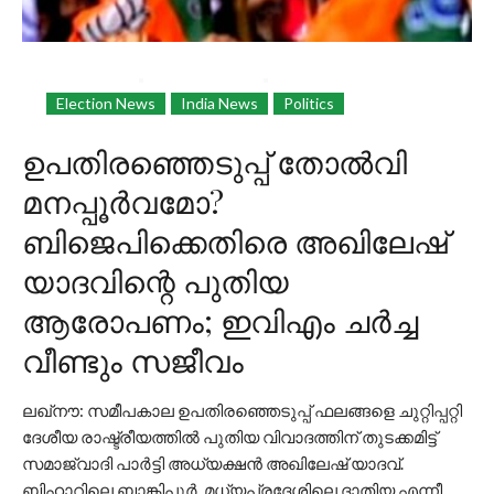
August 6, 2026
by
News Desk
Election News
India News
Politics
In
ഉപതിരഞ്ഞെടുപ്പ് തോൽവി
മനപ്പൂർവമോ?
ബിജെപിക്കെതിരെ അഖിലേഷ്
യാദവിന്റെ പുതിയ
ആരോപണം; ഇവിഎം ചർച്ച
വീണ്ടും സജീവം
ലഖ്നൗ: സമീപകാല ഉപതിരഞ്ഞെടുപ്പ് ഫലങ്ങളെ ചുറ്റിപ്പറ്റി
ദേശീയ രാഷ്ട്രീയത്തിൽ പുതിയ വിവാദത്തിന് തുടക്കമിട്ട്
സമാജ്‌വാദി പാർട്ടി അധ്യക്ഷൻ അഖിലേഷ് യാദവ്.
ബിഹാറിലെ ബാങ്കിപുര്‍, മധ്യപ്രദേശിലെ ദാതിയ എന്നീ