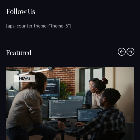
Follow Us
[aps-counter theme=”theme-5″]
Featured
NEWS
MARCH 15, 2018
Apple is hosting an education event on May 28