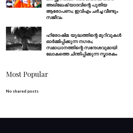
അഖിലേഷ് യാദവിന്റെ പുതിയ
ആരോപണം; ഇവിഎം ചർച്ച വീണ്ടും
സജീവം
AUGUST 6, 2026
ഹിരോഷിമ: യുദ്ധത്തിന്റെ മുറിവുകൾ
ഓർമ്മിപ്പിക്കുന്ന നഗരം;
സമാധാനത്തിന്റെ സന്ദേശവുമായി
ലോകത്തെ ചിന്തിപ്പിക്കുന്ന സ്മാരകം
Most Popular
No shared posts