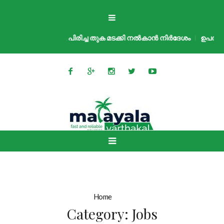
്രീം കോടതി, പിരിച്ച തുക മടക്കി നൽകാൻ നിർദേശം
Breaking News:
ഉപതിരഞ്ഞെടുപ
Home
»
Jobs
Category:
Jobs