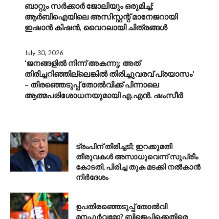
ബാറ്റും സർക്കാർ ജോലിയും ഒരുമിച്ച്;
ആർബിഐയിലെ അസിസ്റ്റന്റ് മാനേജറായി
ഇഷാൻ കിഷൻ, വൈറലായി ചിത്രങ്ങൾ
July 30, 2026
‘ജനങ്ങളിൽ നിന്ന് അകന്നു; അത്
തിരിച്ചറിഞ്ഞില്ലെങ്കിൽ തിരിച്ചുവരവ് പ്രയാസം’
– തിരഞ്ഞെടുപ്പ് തോൽവിക്ക് പിന്നാലെ
ആത്മപരിശോധനയുമായി എ.എൻ. ഷംസീർ
AUGUST 6, 2026
ട്രംപിന് തിരിച്ചടി; ഇറക്കുമതി
തീരുവകൾ അസാധുവെന്ന് സുപ്രീം
കോടതി, പിരിച്ച തുക മടക്കി നൽകാൻ
നിർദേശം
AUGUST 6, 2026
ഉപതിരഞ്ഞെടുപ്പ് തോൽവി
മനപ്പൂർവമോ? ബിജെപിക്കെതിരെ